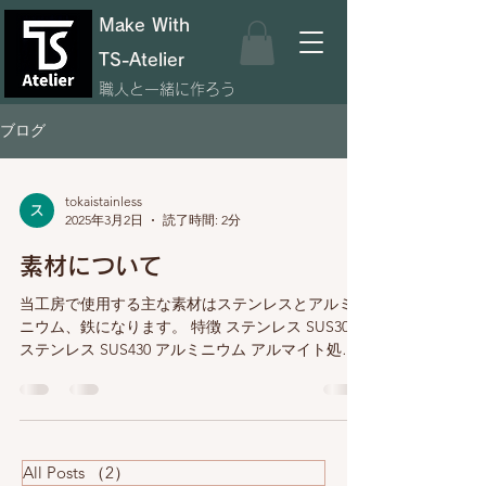
Make With
TS-Atelier
職人と一緒に作ろう
ブログ
tokaistainless
2025年3月2日
読了時間: 2分
素材について
当工房で使用する主な素材はステンレスとアルミ
ニウム、鉄になります。 特徴 ステンレス SUS304
ステンレス SUS430 アルミニウム アルマイト処理
材 鉄 ボンデ鋼板 耐食性 非常に高い耐食性を持
ち、さまざまな環境で使用可能 一般的な環境で十
分な耐食性を持つ...
All Posts
（2）
2件の記事