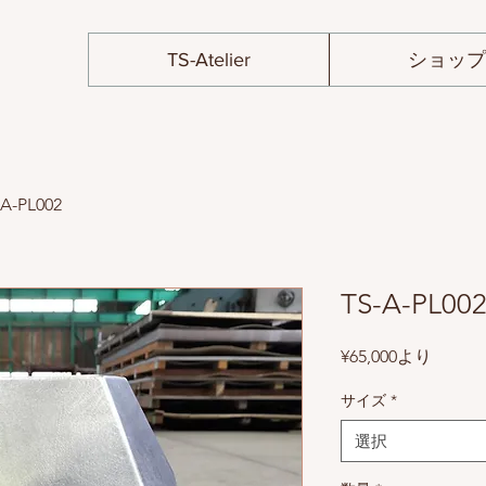
TS-Atelier
ショッ
-A-PL002
TS-A-PL00
セ
¥65,000
より
ー
サイズ
*
ル
価
選択
格