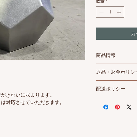
数量
*
カ
商品情報
受注生産となります
返品・返金ポリシ
発送は注文確定後14
（１）ご注文日時よ
素材：ステンレス(SUS
配送ポリシー
ンセルができます。
表面仕上げ(ステンレス
型がきれいに収まります。
場合は、当サイトお
(#400)、バイブレー
商品は三重県松阪市に
さは対応させていただきます。
（２）商品お届け後
サイズ：
り発送手続き致しま
品もしくはご注文商
・税込10,000円
いただきます。（商
お届けします。
いた場合に限ります
・ご注文後、60日（
ンセル・返品はお受
・配送可能な地域は
には慎重にお選びく