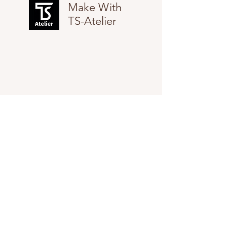
Make With
TS-Atelier
​お問い合わせ
メール：
tokai.stainless@gmail.com
SNS
Facebook
Instagram
X