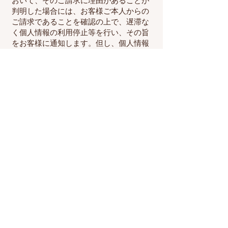
おいて、そのご請求に理由があることが
判明した場合には、お客様ご本人からの
ご請求であることを確認の上で、遅滞な
く個人情報の利用停止等を行い、その旨
をお客様に通知します。但し、個人情報
保護法その他の法令により、当ショップ
が利用停止等の義務を負わない場合は、
この限りではありません。
11. Cookie（クッキ
ー）その他の技術の利
用
商品等において、Cookie及びこれに類す
る技術を利用することがあります。これ
らの技術は、当社によるお客様の商品等
の購入あるいは利用状況等の把握に役立
ち、サービス向上に資するものです。
Cookieを無効化されたいお客様は、ウェ
ブブラウザの設定を変更することにより